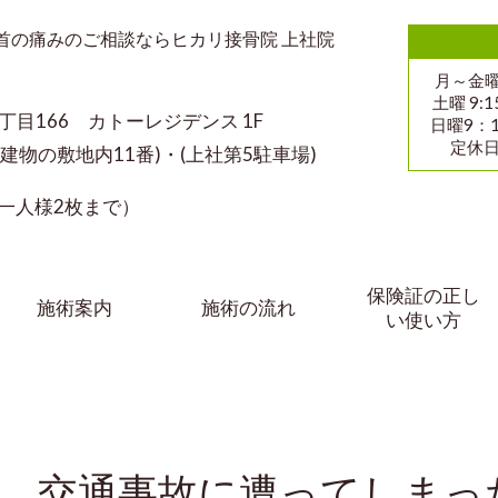
首の痛みのご相談ならヒカリ接骨院 上社院
月～金曜 
土曜 9:
丁目166 カトーレジデンス 1F
日曜9：1
定休
物の敷地内11番)・(上社第5駐車場)
様2枚まで）
保険証の正し
施術案内
施術の流れ
い使い方
交通事故に遭ってしまっ