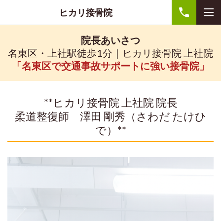
ヒカリ接骨院
院長あいさつ
名東区・上社駅徒歩1分｜ヒカリ接骨院 上社院
「名東区で交通事故サポートに強い接骨院」
**ヒカリ接骨院 上社院 院長
柔道整復師 澤田 剛秀（さわだ たけひ
で）**